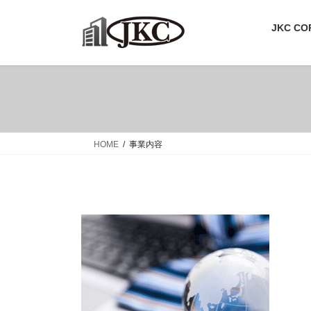
コ
ナ
ン
ビ
JKC CO
テ
ゲ
ン
ー
ツ
シ
へ
ョ
ス
ン
キ
に
ッ
移
HOME
事業内容
プ
動