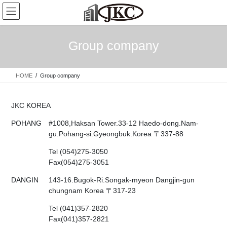
Skip
Skip
to
to
the
the
content
Navigation
Group company
HOME
Group company
JKC KOREA
POHANG
#1008,Haksan Tower.33-12 Haedo-dong.Nam-
gu.Pohang-si.Gyeongbuk.Korea 〒337-88
Tel (054)275-3050
Fax(054)275-3051
DANGIN
143-16.Bugok-Ri.Songak-myeon Dangjin-gun
chungnam Korea 〒317-23
Tel (041)357-2820
Fax(041)357-2821