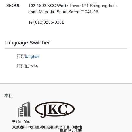
SEOUL
102-1802.KCC Welltz Tower.171 Shingongdeok-
dong.Mapo-ku.Seoul.Korea 〒041-96
Tel(010)3265-9081
Language Switcher
English
日本語
本社